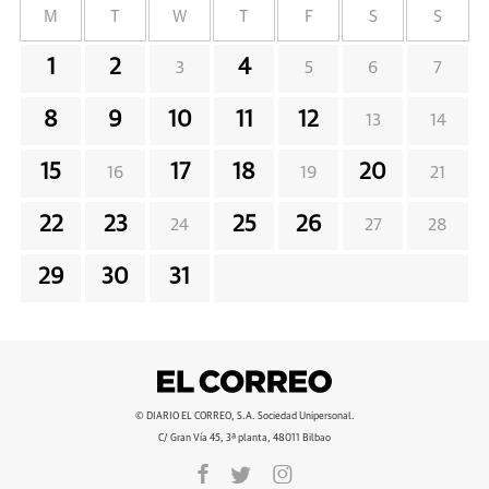
M
T
W
T
F
S
S
1
2
4
3
5
6
7
8
9
10
11
12
13
14
15
17
18
20
16
19
21
22
23
25
26
24
27
28
29
30
31
© DIARIO EL CORREO, S.A. Sociedad Unipersonal.
C/ Gran Vía 45, 3ª planta, 48011 Bilbao