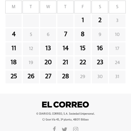
M
T
W
T
F
S
S
1
2
3
4
7
8
5
6
9
10
11
13
14
15
16
12
17
18
20
21
22
23
19
24
25
26
27
28
29
30
31
© DIARIO EL CORREO, S.A. Sociedad Unipersonal.
C/ Gran Vía 45, 3ª planta, 48011 Bilbao