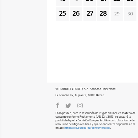
25
26
27
28
29
30
© DIARIO EL CORREO, S.A. Sociedad Unipersonal.
C/ Gran Vía 45, 3ª planta, 48011 Bilbao
En lo posible, para la resolución de litigios en línea en materia de
consumo conforme Reglamento (UE) 524/2013, se buscará la
posibilidad que la Comisión Europea facilita como plataforma de
resolución de litigios en línea y que se encuentra disponible en el
enlace
https://ec.europa.eu/consumers/odr
.