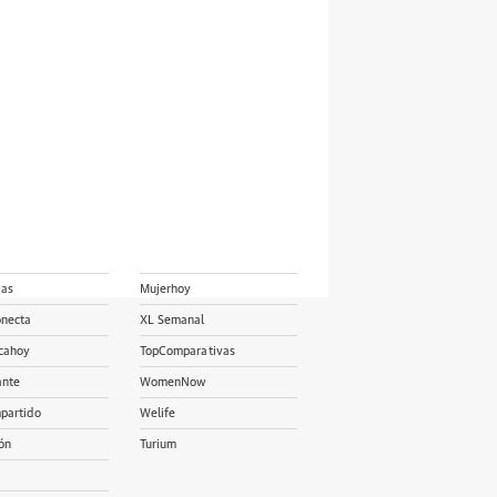
ias
Mujerhoy
onecta
XL Semanal
cahoy
TopComparativas
ante
WomenNow
partido
Welife
ón
Turium