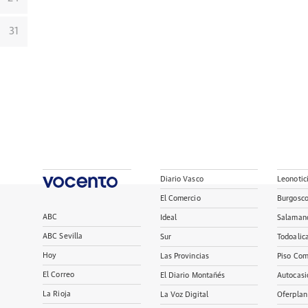
31
Diario Vasco
Leonotic
El Comercio
Burgosc
ABC
Ideal
Salaman
ABC Sevilla
Sur
Todoalic
Hoy
Las Provincias
Piso Com
El Correo
El Diario Montañés
Autocasi
La Rioja
La Voz Digital
Oferplan