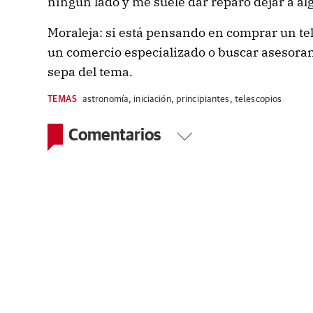
ningun lado y me suele dar reparo dejar a alg
Moraleja: si está pensando en comprar un tel
un comercio especializado o buscar asesoram
sepa del tema.
TEMAS
astronomía
,
iniciación
,
principiantes
,
telescopios
Comentarios