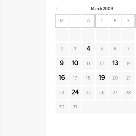
March
2009
M
T
W
T
F
S
4
2
3
5
6
7
9
10
13
11
12
14
16
19
17
18
20
21
24
23
25
26
27
28
30
31