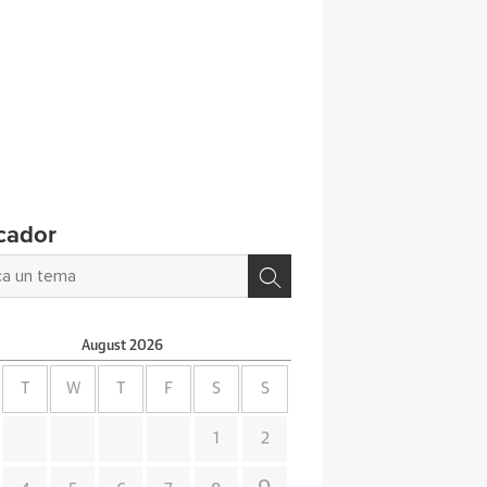
cador
August
2026
T
W
T
F
S
S
1
2