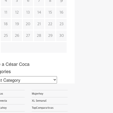
9
4
5
6
7
8
11
12
13
14
15
16
18
19
20
21
22
23
25
26
27
28
29
30
e a César Coca
ories
ories
ias
Mujerhoy
onecta
XL Semanal
cahoy
TopComparativas