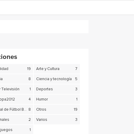
ciones
lidad
19
Arte y Cultura
7
ia
8
Ciencia y tecnología
5
y Televisión
1
Deportes
3
copa2012
4
Humor
1
Mundial de Fútbol Brasil 2014
8
Otros
19
nales
2
Varios
3
juegos
1