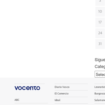
3
10
17
24
31
Sigu
Categ
Categ
Diario Vasco
Leonotic
El Comercio
Burgosc
ABC
Ideal
Salaman