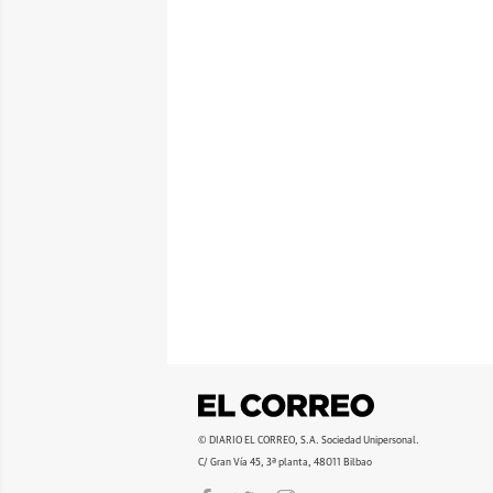
© DIARIO EL CORREO, S.A. Sociedad Unipersonal.
C/ Gran Vía 45, 3ª planta, 48011 Bilbao