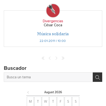
Divergencias
César Coca
Música solidaria
22-01-2011 | 10:00
Buscador
August
2026
M
T
W
T
F
S
S