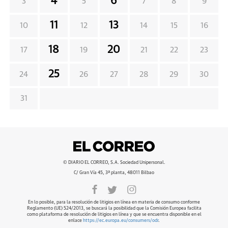
4
6
3
5
7
8
9
11
13
10
12
14
15
16
18
20
17
19
21
22
23
25
24
26
27
28
29
30
31
© DIARIO EL CORREO, S.A. Sociedad Unipersonal.
C/ Gran Vía 45, 3ª planta, 48011 Bilbao
En lo posible, para la resolución de litigios en línea en materia de consumo conforme
Reglamento (UE) 524/2013, se buscará la posibilidad que la Comisión Europea facilita
como plataforma de resolución de litigios en línea y que se encuentra disponible en el
enlace
https://ec.europa.eu/consumers/odr
.