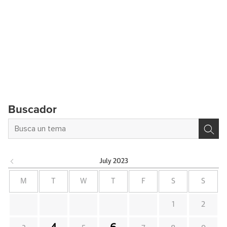
Buscador
July
2023
M
T
W
T
F
S
S
1
2