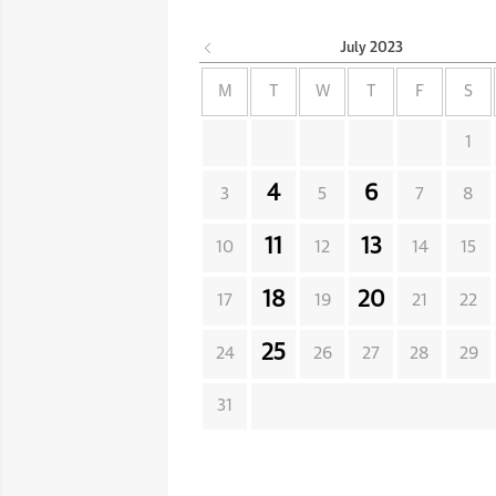
July
2023
M
T
W
T
F
S
1
4
6
3
5
7
8
11
13
10
12
14
15
18
20
17
19
21
22
25
24
26
27
28
29
31