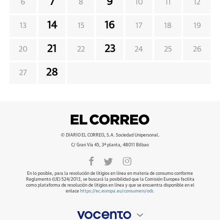
7
9
6
8
10
11
12
14
16
13
15
17
18
19
21
23
20
22
24
25
26
28
27
© DIARIO EL CORREO, S.A. Sociedad Unipersonal.
C/ Gran Vía 45, 3ª planta, 48011 Bilbao
En lo posible, para la resolución de litigios en línea en materia de consumo conforme
Reglamento (UE) 524/2013, se buscará la posibilidad que la Comisión Europea facilita
como plataforma de resolución de litigios en línea y que se encuentra disponible en el
enlace
https://ec.europa.eu/consumers/odr
.