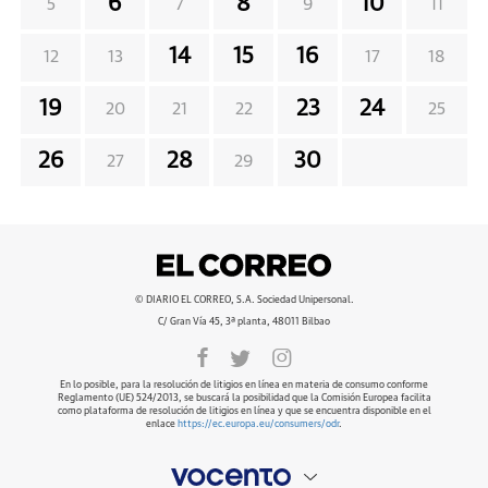
6
8
10
5
7
9
11
14
15
16
12
13
17
18
19
23
24
20
21
22
25
26
28
30
27
29
© DIARIO EL CORREO, S.A. Sociedad Unipersonal.
C/ Gran Vía 45, 3ª planta, 48011 Bilbao
En lo posible, para la resolución de litigios en línea en materia de consumo conforme
Reglamento (UE) 524/2013, se buscará la posibilidad que la Comisión Europea facilita
como plataforma de resolución de litigios en línea y que se encuentra disponible en el
enlace
https://ec.europa.eu/consumers/odr
.