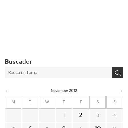
Buscador
November
2012
M
T
W
T
F
S
S
2
1
3
4