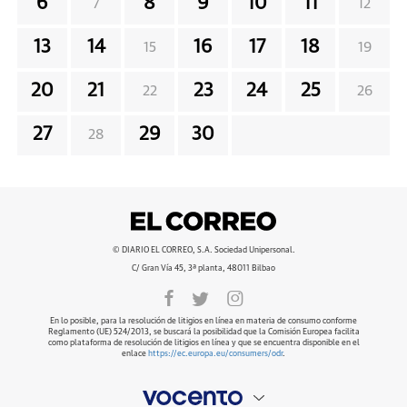
6
8
9
10
11
7
12
13
14
16
17
18
15
19
20
21
23
24
25
22
26
27
29
30
28
© DIARIO EL CORREO, S.A. Sociedad Unipersonal.
C/ Gran Vía 45, 3ª planta, 48011 Bilbao
En lo posible, para la resolución de litigios en línea en materia de consumo conforme
Reglamento (UE) 524/2013, se buscará la posibilidad que la Comisión Europea facilita
como plataforma de resolución de litigios en línea y que se encuentra disponible en el
enlace
https://ec.europa.eu/consumers/odr
.