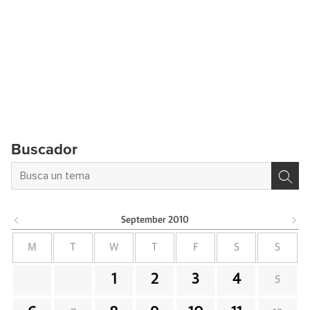
Buscador
September
2010
M
T
W
T
F
S
S
1
2
3
4
5