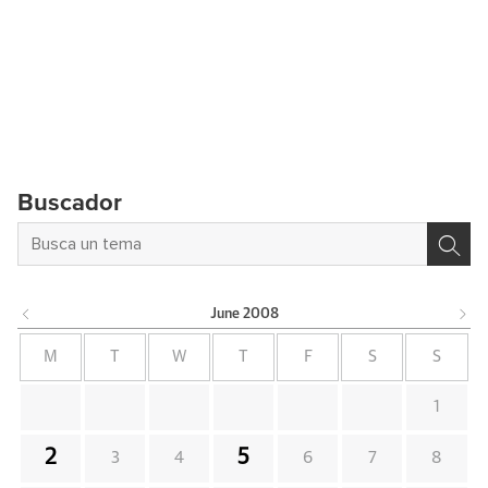
Buscador
June
2008
M
T
W
T
F
S
S
1
2
5
3
4
6
7
8