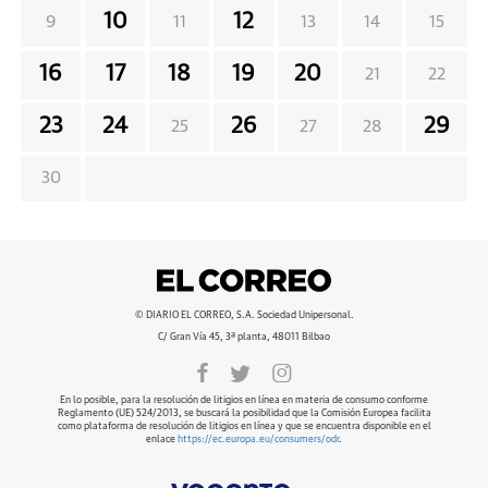
10
12
9
11
13
14
15
16
17
18
19
20
21
22
23
24
26
29
25
27
28
30
© DIARIO EL CORREO, S.A. Sociedad Unipersonal.
C/ Gran Vía 45, 3ª planta, 48011 Bilbao
En lo posible, para la resolución de litigios en línea en materia de consumo conforme
Reglamento (UE) 524/2013, se buscará la posibilidad que la Comisión Europea facilita
como plataforma de resolución de litigios en línea y que se encuentra disponible en el
enlace
https://ec.europa.eu/consumers/odr
.