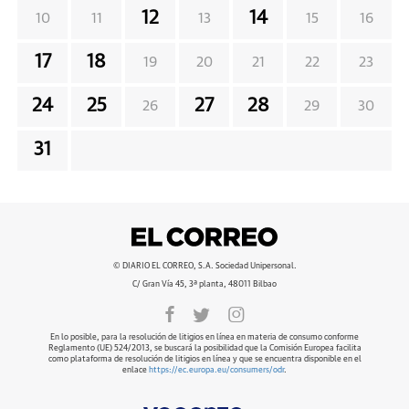
12
14
10
11
13
15
16
17
18
19
20
21
22
23
24
25
27
28
26
29
30
31
© DIARIO EL CORREO, S.A. Sociedad Unipersonal.
C/ Gran Vía 45, 3ª planta, 48011 Bilbao
En lo posible, para la resolución de litigios en línea en materia de consumo conforme
Reglamento (UE) 524/2013, se buscará la posibilidad que la Comisión Europea facilita
como plataforma de resolución de litigios en línea y que se encuentra disponible en el
enlace
https://ec.europa.eu/consumers/odr
.