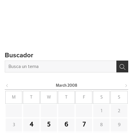
Buscador
March
2008
M
T
W
T
F
S
S
1
2
4
5
6
7
3
8
9