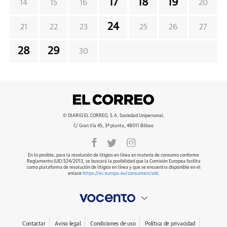
17
18
19
14
15
16
20
24
21
22
23
25
26
27
28
29
30
© DIARIO EL CORREO, S.A. Sociedad Unipersonal.
C/ Gran Vía 45, 3ª planta, 48011 Bilbao
En lo posible, para la resolución de litigios en línea en materia de consumo conforme
Reglamento (UE) 524/2013, se buscará la posibilidad que la Comisión Europea facilita
como plataforma de resolución de litigios en línea y que se encuentra disponible en el
enlace
https://ec.europa.eu/consumers/odr
.
Contactar
Aviso legal
Condiciones de uso
Política de privacidad