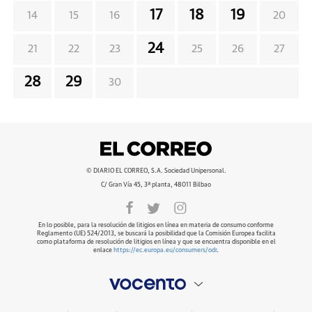
17
18
19
14
15
16
20
24
21
22
23
25
26
27
28
29
30
© DIARIO EL CORREO, S.A. Sociedad Unipersonal.
C/ Gran Vía 45, 3ª planta, 48011 Bilbao
En lo posible, para la resolución de litigios en línea en materia de consumo conforme
Reglamento (UE) 524/2013, se buscará la posibilidad que la Comisión Europea facilita
como plataforma de resolución de litigios en línea y que se encuentra disponible en el
enlace
https://ec.europa.eu/consumers/odr
.