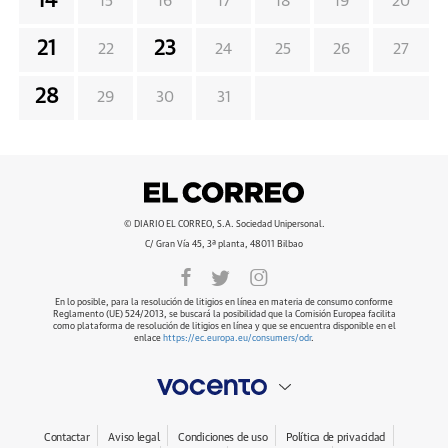
14
15
16
17
18
19
20
21
23
22
24
25
26
27
28
29
30
31
© DIARIO EL CORREO, S.A. Sociedad Unipersonal.
C/ Gran Vía 45, 3ª planta, 48011 Bilbao
En lo posible, para la resolución de litigios en línea en materia de consumo conforme
Reglamento (UE) 524/2013, se buscará la posibilidad que la Comisión Europea facilita
como plataforma de resolución de litigios en línea y que se encuentra disponible en el
enlace
https://ec.europa.eu/consumers/odr
.
Contactar
Aviso legal
Condiciones de uso
Política de privacidad