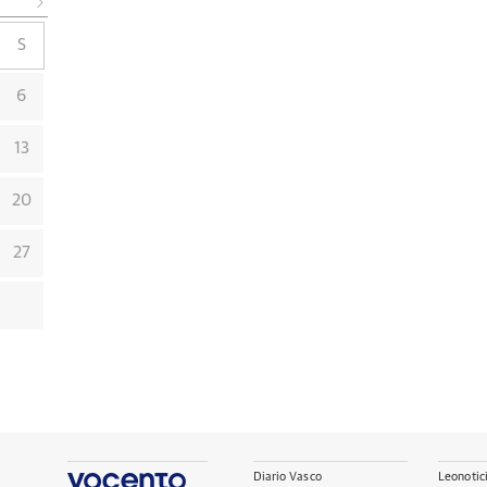
S
6
13
20
27
Diario Vasco
Leonotic