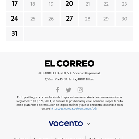
17
20
18
19
21
22
23
24
27
25
26
28
29
30
31
© DIARIO EL CORREO, S.A. Sociedad Unipersonal.
C/ Gran Vía 45, 3ª planta, 48011 Bilbao
En lo posible, para la resolución de litigios en línea en materia de consumo conforme
Reglamento (UE) 524/2013, se buscará la posibilidad que la Comisión Europea facilita
como plataforma de resolución de litigios en línea y que se encuentra disponible en el
enlace
https://ec.europa.eu/consumers/odr
.