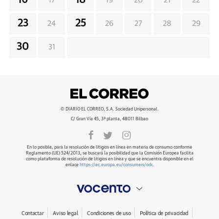
16
18
17
19
20
21
22
23
25
24
26
27
28
29
30
31
© DIARIO EL CORREO, S.A. Sociedad Unipersonal.
C/ Gran Vía 45, 3ª planta, 48011 Bilbao
En lo posible, para la resolución de litigios en línea en materia de consumo conforme
Reglamento (UE) 524/2013, se buscará la posibilidad que la Comisión Europea facilita
como plataforma de resolución de litigios en línea y que se encuentra disponible en el
enlace
https://ec.europa.eu/consumers/odr
.
Contactar
Aviso legal
Condiciones de uso
Política de privacidad