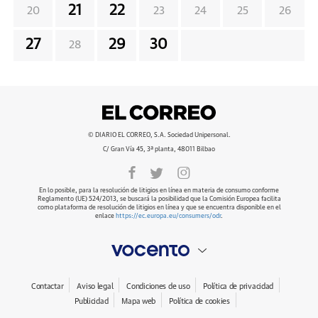
21
22
20
23
24
25
26
27
29
30
28
© DIARIO EL CORREO, S.A. Sociedad Unipersonal.
C/ Gran Vía 45, 3ª planta, 48011 Bilbao
En lo posible, para la resolución de litigios en línea en materia de consumo conforme
Reglamento (UE) 524/2013, se buscará la posibilidad que la Comisión Europea facilita
como plataforma de resolución de litigios en línea y que se encuentra disponible en el
enlace
https://ec.europa.eu/consumers/odr
.
Contactar
Aviso legal
Condiciones de uso
Política de privacidad
Publicidad
Mapa web
Política de cookies