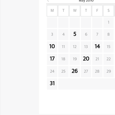
May
2010
M
T
W
T
F
S
1
5
3
4
6
7
8
10
14
11
12
13
15
17
20
18
19
21
22
26
24
25
27
28
29
31