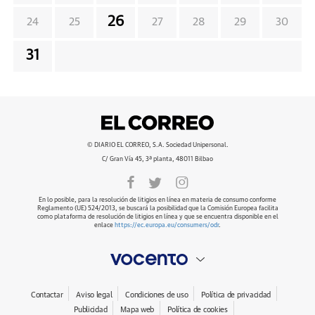
26
24
25
27
28
29
30
31
© DIARIO EL CORREO, S.A. Sociedad Unipersonal.
C/ Gran Vía 45, 3ª planta, 48011 Bilbao
En lo posible, para la resolución de litigios en línea en materia de consumo conforme
Reglamento (UE) 524/2013, se buscará la posibilidad que la Comisión Europea facilita
como plataforma de resolución de litigios en línea y que se encuentra disponible en el
enlace
https://ec.europa.eu/consumers/odr
.
Contactar
Aviso legal
Condiciones de uso
Política de privacidad
Publicidad
Mapa web
Política de cookies