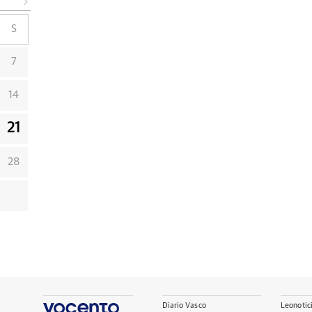
S
7
14
21
28
Diario Vasco
Leonotic