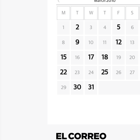
March
2010
M
T
W
T
F
S
2
5
1
3
4
6
9
12
8
10
11
13
15
17
18
16
19
20
22
25
23
24
26
27
30
31
29