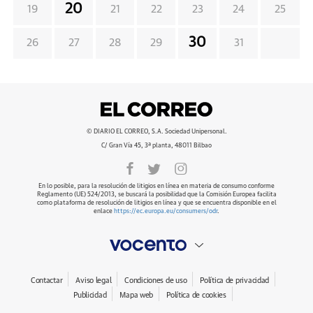
20
19
21
22
23
24
25
30
26
27
28
29
31
© DIARIO EL CORREO, S.A. Sociedad Unipersonal.
C/ Gran Vía 45, 3ª planta, 48011 Bilbao
En lo posible, para la resolución de litigios en línea en materia de consumo conforme
Reglamento (UE) 524/2013, se buscará la posibilidad que la Comisión Europea facilita
como plataforma de resolución de litigios en línea y que se encuentra disponible en el
enlace
https://ec.europa.eu/consumers/odr
.
Contactar
Aviso legal
Condiciones de uso
Política de privacidad
Publicidad
Mapa web
Política de cookies