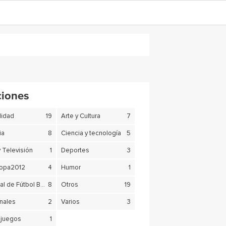
ciones
lidad
19
Arte y Cultura
7
ia
8
Ciencia y tecnología
5
y Televisión
1
Deportes
3
copa2012
4
Humor
1
Mundial de Fútbol Brasil 2014
8
Otros
19
nales
2
Varios
3
juegos
1