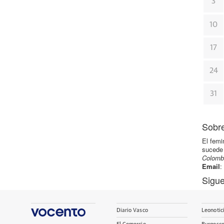
3
10
17
24
31
Sobre
El femi
sucede 
Colomb
Email
:
Sigue
Diario Vasco
Leonotic