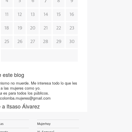
7
4
5
6
8
9
11
12
13
14
15
16
18
19
20
21
22
23
25
26
27
28
29
30
 este blog
nismo no muerde. Me interesa todo lo que les
a las mujeres como yo.
a
es para todos los públicos.
 colomba.mujeres@gmail.com
 a Itsaso Álvarez
ias
Mujerhoy