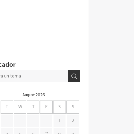
cador
August
2026
T
W
T
F
S
S
1
2