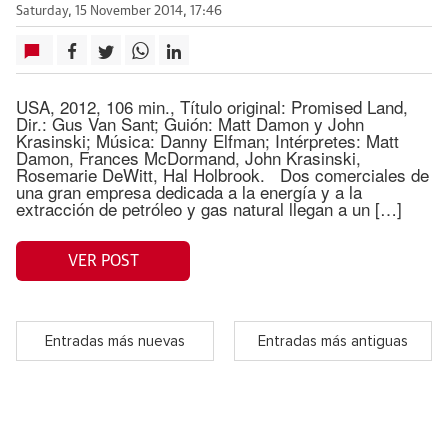
Saturday, 15 November 2014, 17:46
USA, 2012, 106 min., Título original: Promised Land,
Dir.: Gus Van Sant; Guión: Matt Damon y John
Krasinski; Música: Danny Elfman; Intérpretes: Matt
Damon, Frances McDormand, John Krasinski,
Rosemarie DeWitt, Hal Holbrook. Dos comerciales de
una gran empresa dedicada a la energía y a la
extracción de petróleo y gas natural llegan a un […]
VER POST
Entradas más nuevas
Entradas más antiguas