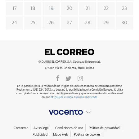
17
18
19
20
21
22
23
24
25
26
27
28
29
30
© DIARIO EL CORREO, S.A. Sociedad Unipersonal.
C/ Gran Vía 45, 3ª planta, 48011 Bilbao
En lo posible, para la resolución de litigios en línea en materia de consumo conforme
Reglamento (UE) 524/2013, se buscará la posibilidad que la Comisión Europea facilita
como plataforma de resolución de litigios en línea y que se encuentra disponible en el
enlace
https://ec.europa.eu/consumers/odr
.
Contactar
Aviso legal
Condiciones de uso
Política de privacidad
Publicidad
Mapa web
Política de cookies