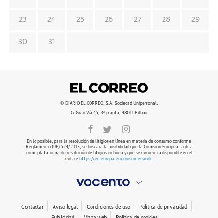
23
24
25
26
27
28
29
30
31
© DIARIO EL CORREO, S.A. Sociedad Unipersonal.
C/ Gran Vía 45, 3ª planta, 48011 Bilbao
En lo posible, para la resolución de litigios en línea en materia de consumo conforme
Reglamento (UE) 524/2013, se buscará la posibilidad que la Comisión Europea facilita
como plataforma de resolución de litigios en línea y que se encuentra disponible en el
enlace
https://ec.europa.eu/consumers/odr
.
Contactar
Aviso legal
Condiciones de uso
Política de privacidad
Publicidad
Mapa web
Política de cookies