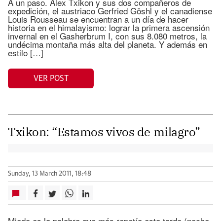
A un paso. Alex Txikon y sus dos compañeros de
expedición, el austriaco Gerfried Göshl y el canadiense
Louis Rousseau se encuentran a un día de hacer
historia en el himalayismo: lograr la primera ascensión
invernal en el Gasherbrum I, con sus 8.080 metros, la
undécima montaña más alta del planeta. Y además en
estilo […]
VER POST
Txikon: “Estamos vivos de milagro”
Sunday, 13 March 2011, 18:48
Miedo es la palabra que más repetía esta tarde (noche