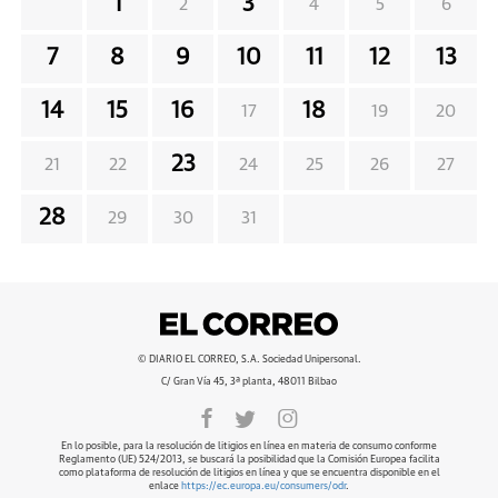
1
3
2
4
5
6
7
8
9
10
11
12
13
14
15
16
18
17
19
20
23
21
22
24
25
26
27
28
29
30
31
© DIARIO EL CORREO, S.A. Sociedad Unipersonal.
C/ Gran Vía 45, 3ª planta, 48011 Bilbao
En lo posible, para la resolución de litigios en línea en materia de consumo conforme
Reglamento (UE) 524/2013, se buscará la posibilidad que la Comisión Europea facilita
como plataforma de resolución de litigios en línea y que se encuentra disponible en el
enlace
https://ec.europa.eu/consumers/odr
.