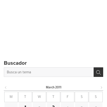
Buscador
March
2011
M
T
W
T
F
S
S