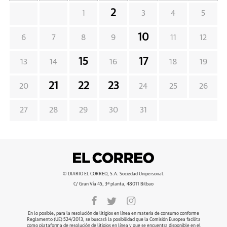
2
1
3
4
5
10
6
7
8
9
11
12
15
17
13
14
16
18
19
21
22
23
20
24
25
26
27
28
29
30
31
© DIARIO EL CORREO, S.A. Sociedad Unipersonal.
C/ Gran Vía 45, 3ª planta, 48011 Bilbao
En lo posible, para la resolución de litigios en línea en materia de consumo conforme
Reglamento (UE) 524/2013, se buscará la posibilidad que la Comisión Europea facilita
como plataforma de resolución de litigios en línea y que se encuentra disponible en el