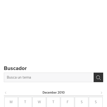
Buscador
December
2010
M
T
W
T
F
S
S