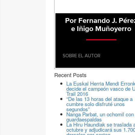
Por Fernando J. Pére
e Iñigo Muñoyerro
SOBRE EL AUTOR
Recent Posts
La Euskal Herria Mendi Erron
decide el campeón vasco de U
Trail 2016
“De las 13 horas del ataque a
cumbre solo disfruté unos
segundos”
Nanga Parbat, un ochomil con
guardaespaldas
La Hiru Haundiak se traslada 
octubre y adjudicará sus 1.70
dorsales por sorteo