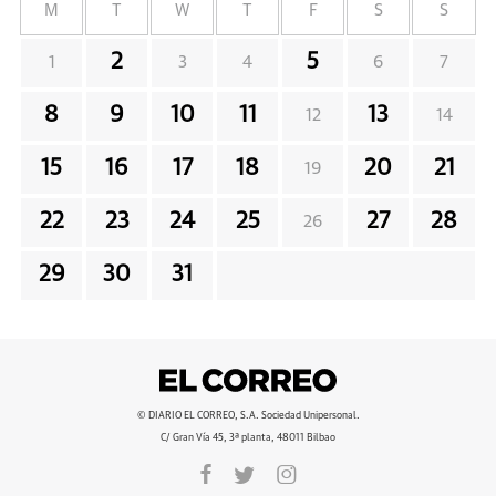
M
T
W
T
F
S
S
2
5
1
3
4
6
7
8
9
10
11
13
12
14
15
16
17
18
20
21
19
22
23
24
25
27
28
26
29
30
31
© DIARIO EL CORREO, S.A. Sociedad Unipersonal.
C/ Gran Vía 45, 3ª planta, 48011 Bilbao