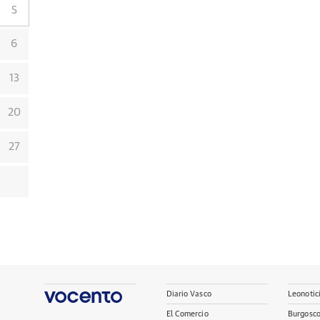
S
6
13
20
27
Diario Vasco
Leonotic
El Comercio
Burgosc