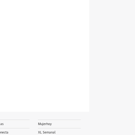
ias
Mujerhoy
onecta
XL Semanal