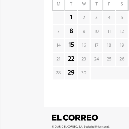
M
T
W
T
F
S
1
2
3
4
5
8
7
9
10
11
12
15
14
16
17
18
19
22
21
23
24
25
26
29
28
30
© DIARIO EL CORREO, S.A. Sociedad Unipersonal.