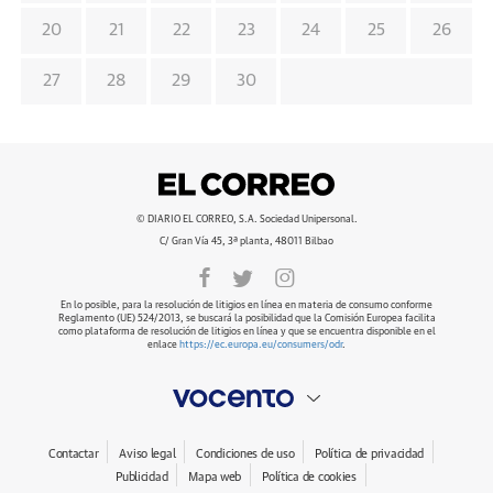
20
21
22
23
24
25
26
27
28
29
30
© DIARIO EL CORREO, S.A. Sociedad Unipersonal.
C/ Gran Vía 45, 3ª planta, 48011 Bilbao
En lo posible, para la resolución de litigios en línea en materia de consumo conforme
Reglamento (UE) 524/2013, se buscará la posibilidad que la Comisión Europea facilita
como plataforma de resolución de litigios en línea y que se encuentra disponible en el
enlace
https://ec.europa.eu/consumers/odr
.
Contactar
Aviso legal
Condiciones de uso
Política de privacidad
Publicidad
Mapa web
Política de cookies