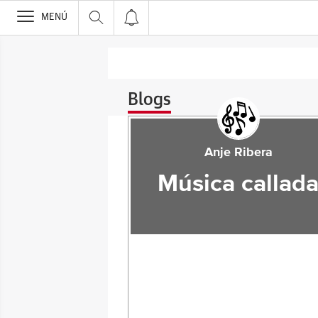
>
MENÚ
Blogs
Anje Ribera
Música callad