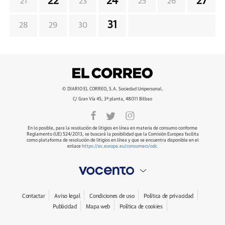
22
24
27
21
23
25
26
31
28
29
30
© DIARIO EL CORREO, S.A. Sociedad Unipersonal.
C/ Gran Vía 45, 3ª planta, 48011 Bilbao
En lo posible, para la resolución de litigios en línea en materia de consumo conforme
Reglamento (UE) 524/2013, se buscará la posibilidad que la Comisión Europea facilita
como plataforma de resolución de litigios en línea y que se encuentra disponible en el
enlace
https://ec.europa.eu/consumers/odr
.
Contactar
Aviso legal
Condiciones de uso
Política de privacidad
Publicidad
Mapa web
Política de cookies