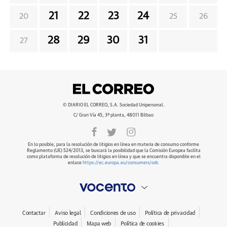
21
22
23
24
20
25
26
28
29
30
31
27
© DIARIO EL CORREO, S.A. Sociedad Unipersonal.
C/ Gran Vía 45, 3ª planta, 48011 Bilbao
En lo posible, para la resolución de litigios en línea en materia de consumo conforme
Reglamento (UE) 524/2013, se buscará la posibilidad que la Comisión Europea facilita
como plataforma de resolución de litigios en línea y que se encuentra disponible en el
enlace
https://ec.europa.eu/consumers/odr
.
Contactar
Aviso legal
Condiciones de uso
Política de privacidad
Publicidad
Mapa web
Política de cookies