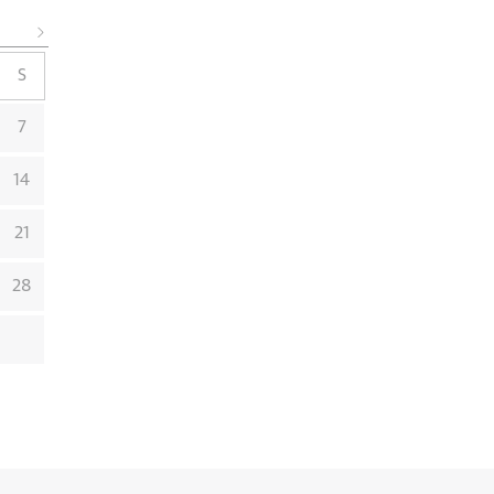
S
7
14
21
28