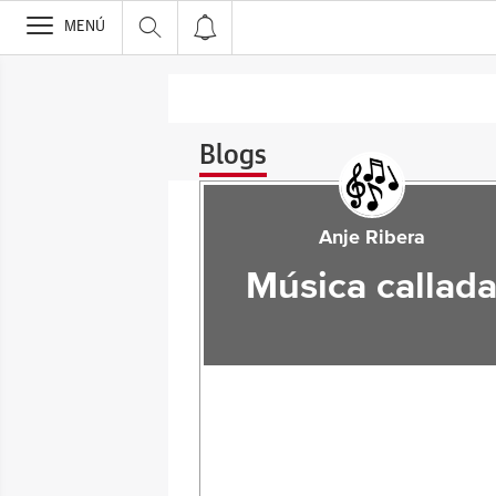
>
MENÚ
Blogs
Anje Ribera
Música callad