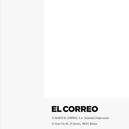
© DIARIO EL CORREO, S.A. Sociedad Unipersonal.
C/ Gran Vía 45, 3ª planta, 48011 Bilbao