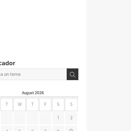
cador
August
2026
T
W
T
F
S
S
1
2