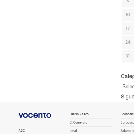
3
10
17
24
31
Cate
Categ
Sigue
Diario Vasco
Leonotic
El Comercio
Burgosc
ABC
Ideal
Salaman