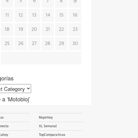
9
4
5
6
7
8
11
12
13
14
15
16
18
19
20
21
22
23
25
26
27
28
29
30
gorías
orías
 a ‘Motobloj’
ias
Mujerhoy
onecta
XL Semanal
cahoy
TopComparativas