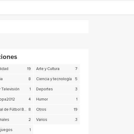
ciones
lidad
19
Arte y Cultura
7
ia
8
Ciencia y tecnología
5
y Televisión
1
Deportes
3
copa2012
4
Humor
1
Mundial de Fútbol Brasil 2014
8
Otros
19
nales
2
Varios
3
juegos
1