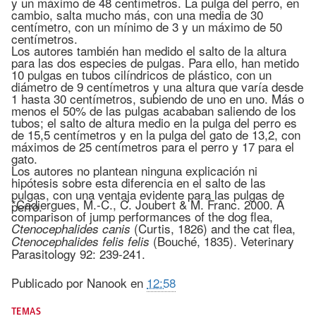
y un máximo de 48 centímetros. La pulga del perro, en
cambio, salta mucho más, con una media de 30
centímetro, con un mínimo de 3 y un máximo de 50
centímetros.
Los autores también han medido el salto de la altura
para las dos especies de pulgas. Para ello, han metido
10 pulgas en tubos cilíndricos de plástico, con un
diámetro de 9 centímetros y una altura que varía desde
1 hasta 30 centímetros, subiendo de uno en uno. Más o
menos el 50% de las pulgas acababan saliendo de los
tubos; el salto de altura medio en la pulga del perro es
de 15,5 centímetros y en la pulga del gato de 13,2, con
máximos de 25 centímetros para el perro y 17 para el
gato.
Los autores no plantean ninguna explicación ni
hipótesis sobre esta diferencia en el salto de las
pulgas, con una ventaja evidente para las pulgas de
*Cadiergues, M.-C., C. Joubert & M. Franc. 2000. A
perro.
comparison of jump performances of the dog flea,
(Curtis, 1826) and the cat flea,
Ctenocephalides canis
(Bouché, 1835). Veterinary
Ctenocephalides felis felis
Parasitology 92: 239-241.
Publicado por
Nanook
en
12:58
TEMAS