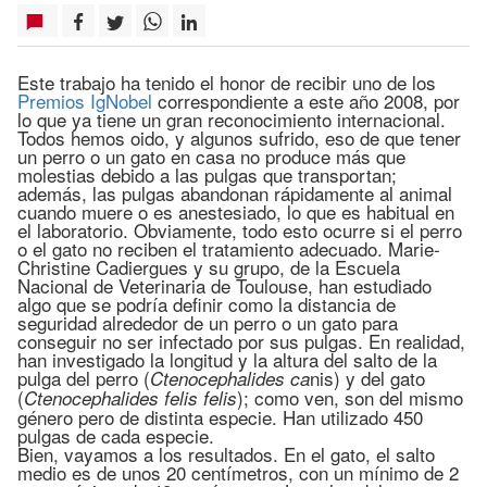
Este trabajo ha tenido el honor de recibir uno de los
Premios IgNobel
correspondiente a este año 2008, por
lo que ya tiene un gran reconocimiento internacional.
Todos hemos oido, y algunos sufrido, eso de que tener
un perro o un gato en casa no produce más que
molestias debido a las pulgas que transportan;
además, las pulgas abandonan rápidamente al animal
cuando muere o es anestesiado, lo que es habitual en
el laboratorio. Obviamente, todo esto ocurre si el perro
o el gato no reciben el tratamiento adecuado. Marie-
Christine Cadiergues y su grupo, de la Escuela
Nacional de Veterinaria de Toulouse, han estudiado
algo que se podría definir como la distancia de
seguridad alrededor de un perro o un gato para
conseguir no ser infectado por sus pulgas. En realidad,
han investigado la longitud y la altura del salto de la
pulga del perro (
nis) y del gato
Ctenocephalides ca
(
); como ven, son del mismo
Ctenocephalides felis felis
género pero de distinta especie. Han utilizado 450
pulgas de cada especie.
Bien, vayamos a los resultados. En el gato, el salto
medio es de unos 20 centímetros, con un mínimo de 2