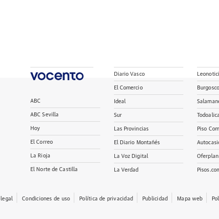
Diario Vasco
Leonotic
El Comercio
Burgosc
ABC
Ideal
Salaman
ABC Sevilla
Sur
Todoalic
Hoy
Las Provincias
Piso Com
El Correo
El Diario Montañés
Autocasi
La Rioja
La Voz Digital
Oferplan
El Norte de Castilla
La Verdad
Pisos.co
 legal
Condiciones de uso
Política de privacidad
Publicidad
Mapa web
Po