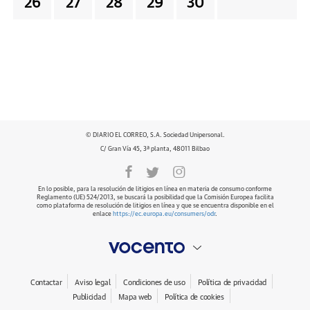
26
27
28
29
30
© DIARIO EL CORREO, S.A. Sociedad Unipersonal.
C/ Gran Vía 45, 3ª planta, 48011 Bilbao
En lo posible, para la resolución de litigios en línea en materia de consumo conforme
Reglamento (UE) 524/2013, se buscará la posibilidad que la Comisión Europea facilita
como plataforma de resolución de litigios en línea y que se encuentra disponible en el
enlace
https://ec.europa.eu/consumers/odr
.
Contactar
Aviso legal
Condiciones de uso
Política de privacidad
Publicidad
Mapa web
Política de cookies