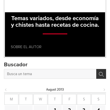
Temas variados, desde economía
y chistes hasta recetas de cocina.
SOBRE EL AUTOR
Buscador
August
2013
M
T
W
T
F
S
S