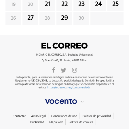
21
22
23
24
25
19
20
27
29
26
28
30
© DIARIO EL CORREO, S.A. Sociedad Unipersonal.
C/ Gran Vía 45, 3ª planta, 48011 Bilbao
En lo posible, para la resolución de litigios en línea en materia de consumo conforme
Reglamento (UE) 524/2013, se buscará la posibilidad que la Comisión Europea facilita
como plataforma de resolución de litigios en línea y que se encuentra disponible en el
enlace
https://ec.europa.eu/consumers/odr
.
Contactar
Aviso legal
Condiciones de uso
Política de privacidad
Publicidad
Mapa web
Política de cookies