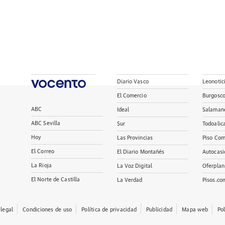
Diario Vasco
Leonotic
El Comercio
Burgosc
ABC
Ideal
Salaman
ABC Sevilla
Sur
Todoalic
Hoy
Las Provincias
Piso Com
El Correo
El Diario Montañés
Autocasi
La Rioja
La Voz Digital
Oferplan
El Norte de Castilla
La Verdad
Pisos.co
 legal
Condiciones de uso
Política de privacidad
Publicidad
Mapa web
Po