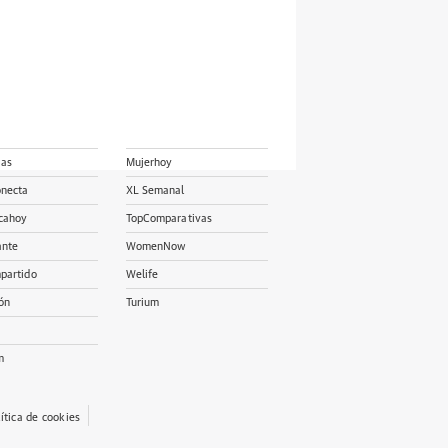
ias
Mujerhoy
onecta
XL Semanal
cahoy
TopComparativas
ante
WomenNow
partido
Welife
ón
Turium
m
lítica de cookies