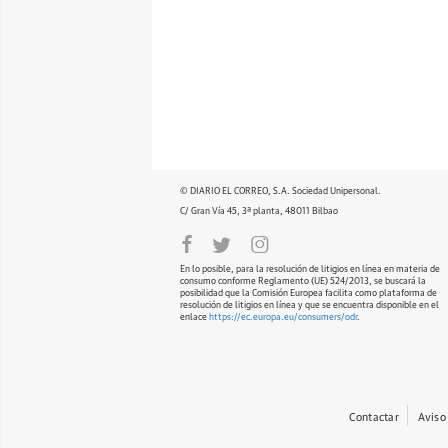
© DIARIO EL CORREO, S.A. Sociedad Unipersonal.
C/ Gran Vía 45, 3ª planta, 48011 Bilbao
En lo posible, para la resolución de litigios en línea en materia de
consumo conforme Reglamento (UE) 524/2013, se buscará la
posibilidad que la Comisión Europea facilita como plataforma de
resolución de litigios en línea y que se encuentra disponible en el
enlace
https://ec.europa.eu/consumers/odr
.
Contactar
Aviso