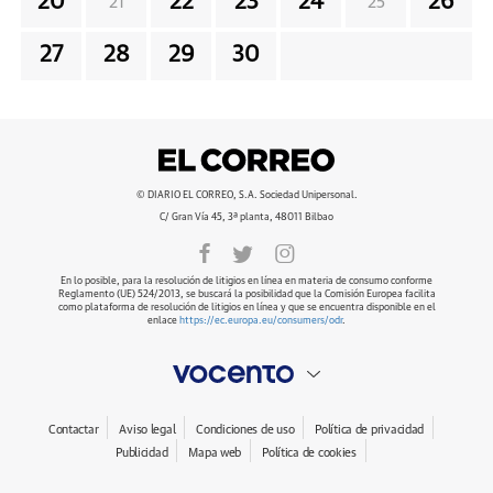
20
22
23
24
26
21
25
27
28
29
30
© DIARIO EL CORREO, S.A. Sociedad Unipersonal.
C/ Gran Vía 45, 3ª planta, 48011 Bilbao
En lo posible, para la resolución de litigios en línea en materia de consumo conforme
Reglamento (UE) 524/2013, se buscará la posibilidad que la Comisión Europea facilita
como plataforma de resolución de litigios en línea y que se encuentra disponible en el
enlace
https://ec.europa.eu/consumers/odr
.
Contactar
Aviso legal
Condiciones de uso
Política de privacidad
Publicidad
Mapa web
Política de cookies