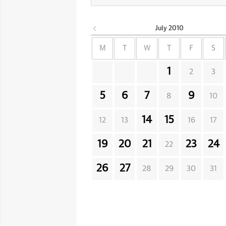
July
2010
M
T
W
T
F
S
1
2
3
5
6
7
9
8
10
14
15
12
13
16
17
19
20
21
23
24
22
26
27
28
29
30
31