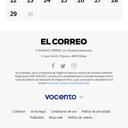
22
23
24
25
26
27
28
29
30
© DIARIO EL CORREO, S.A. Sociedad Unipersonal.
C/ Gran Vía 45, 3ª planta, 48011 Bilbao
En lo posible, para la resolución de litigios en línea en materia de consumo conforme
Reglamento (UE) 524/2013, se buscará la posibilidad que la Comisión Europea facilita
como plataforma de resolución de litigios en línea y que se encuentra disponible en el
enlace
https://ec.europa.eu/consumers/odr
.
Contactar
Aviso legal
Condiciones de uso
Política de privacidad
Publicidad
Mapa web
Política de cookies