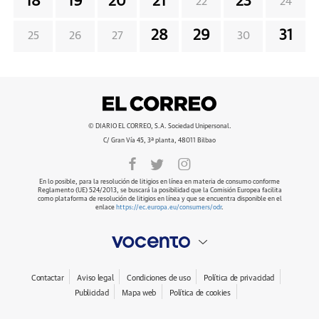
18
19
20
21
23
22
24
28
29
31
25
26
27
30
© DIARIO EL CORREO, S.A. Sociedad Unipersonal.
C/ Gran Vía 45, 3ª planta, 48011 Bilbao
En lo posible, para la resolución de litigios en línea en materia de consumo conforme
Reglamento (UE) 524/2013, se buscará la posibilidad que la Comisión Europea facilita
como plataforma de resolución de litigios en línea y que se encuentra disponible en el
enlace
https://ec.europa.eu/consumers/odr
.
Contactar
Aviso legal
Condiciones de uso
Política de privacidad
Publicidad
Mapa web
Política de cookies