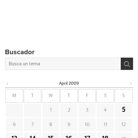
Buscador
April
2009
M
T
W
T
F
S
S
5
1
2
3
4
6
7
8
9
10
11
12