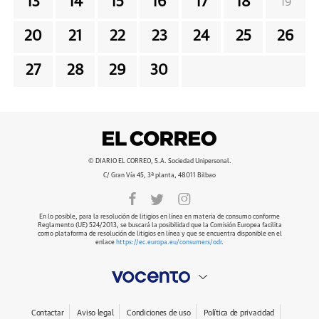
13
14
15
16
17
18
19
20
21
22
23
24
25
26
27
28
29
30
© DIARIO EL CORREO, S.A. Sociedad Unipersonal.
C/ Gran Vía 45, 3ª planta, 48011 Bilbao
En lo posible, para la resolución de litigios en línea en materia de consumo conforme
Reglamento (UE) 524/2013, se buscará la posibilidad que la Comisión Europea facilita
como plataforma de resolución de litigios en línea y que se encuentra disponible en el
enlace
https://ec.europa.eu/consumers/odr
.
Contactar
Aviso legal
Condiciones de uso
Política de privacidad