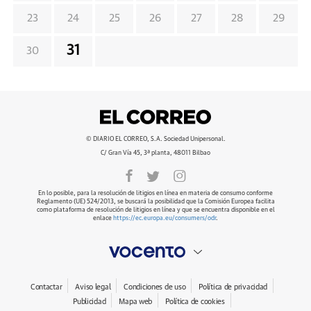
23
24
25
26
27
28
29
31
30
© DIARIO EL CORREO, S.A. Sociedad Unipersonal.
C/ Gran Vía 45, 3ª planta, 48011 Bilbao
En lo posible, para la resolución de litigios en línea en materia de consumo conforme
Reglamento (UE) 524/2013, se buscará la posibilidad que la Comisión Europea facilita
como plataforma de resolución de litigios en línea y que se encuentra disponible en el
enlace
https://ec.europa.eu/consumers/odr
.
Contactar
Aviso legal
Condiciones de uso
Política de privacidad
Publicidad
Mapa web
Política de cookies